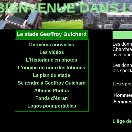
IENVENUE DANS L
Le stade Geoffroy Guichard
Les donné
Dernières nouvelles
Chambre 
Les vidéos
avec une 
L'Historique en photos
Les donné
L'origine du nom des tribunes
les spect
Le plan du stade
Se rendre à Geoffroy Guichard
Les spec
Albums Photos
Homme
Fonds d'écran
Femme
Logos pour portables
L'âge de